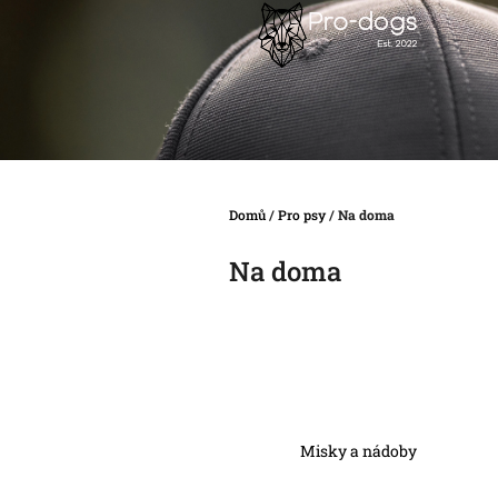
Přejít
na
obsah
Domů
/
Pro psy
/
Na doma
Na doma
Misky a nádoby