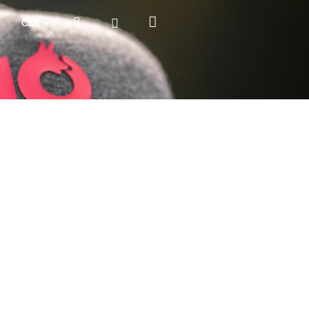
Nákupní
Hledat
Přihlášení
CZK
košík