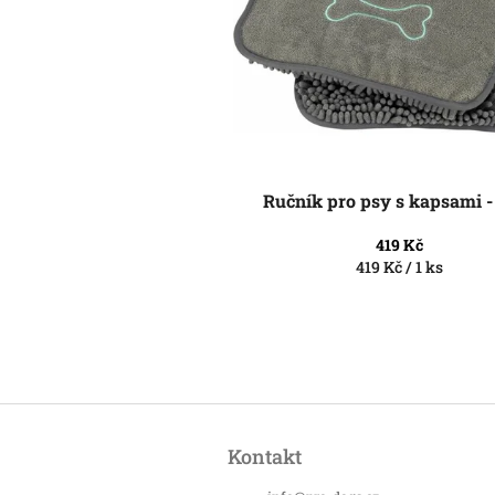
ů
o
d
u
k
t
ů
Ručník pro psy s kapsami -
419 Kč
Měrná
419 Kč / 1 ks
cena:
Z
á
Kontakt
p
a