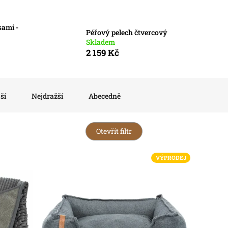
sami -
Péřový pelech čtvercový
Skladem
2 159 Kč
ší
Nejdražší
Abecedně
Otevřít filtr
VÝPRODEJ