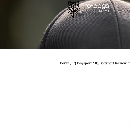
Přejít
na
obsah
Domů
/
IQ Dogsport
/
IQ Dogsport Poziční t