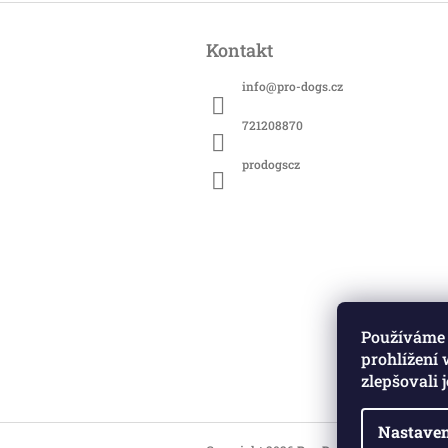
Z
á
Kontakt
p
a
info
@
pro-dogs.cz
t
í
721208870
prodogscz
Používáme 
prohlížení
zlepšovali 
Nastaven