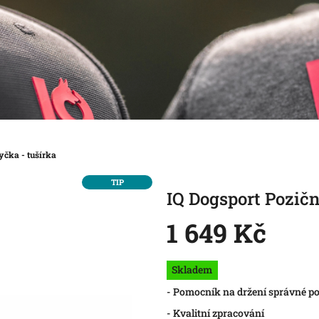
yčka - tušírka
TIP
IQ Dogsport Pozičn
1 649 Kč
Měrná
Skladem
cena:
- Pomocník na držení správné poz
- Kvalitní zpracování