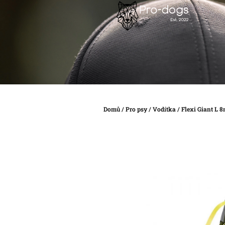
Přejít
na
obsah
Domů
/
Pro psy
/
Vodítka
/
Flexi Giant L 