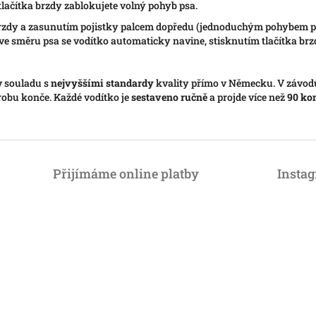
lačítka brzdy zablokujete volný pohyb psa.
brzdy a zasunutím pojistky palcem dopředu (jednoduchým pohybem pa
ve směru psa se vodítko automaticky navine, stisknutím tlačítka brz
v souladu s
nejvyššími standardy
kvality přímo v Německu. V závo
robu konče. Každé vodítko je
sestaveno ručně
a projde více než
90 ko
Přijímáme online platby
Insta