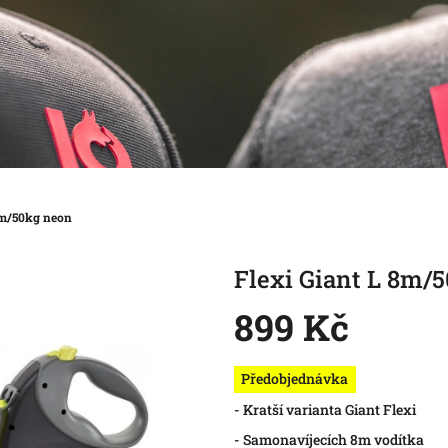
8m/50kg neon
Flexi Giant L 8m/
899 Kč
Měrná
Předobjednávka
cena:
- Kratší varianta Giant Flexi
- Samonavíjecích 8m vodítka