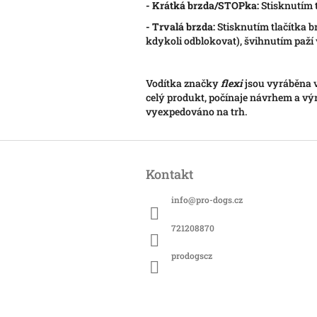
- Krátká brzda/STOPka:
Stisknutím t
- Trvalá brzda:
Stisknutím tlačítka 
kdykoli odblokovat), švihnutím paží 
Vodítka značky
flexi
jsou vyráběna 
celý produkt, počínaje návrhem a vý
vyexpedováno na trh.
Z
á
Kontakt
p
a
info
@
pro-dogs.cz
t
í
721208870
prodogscz