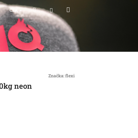
Nákupní
Hledat
Přihlášení
CZK
košík
Značka:
flexi
50kg neon