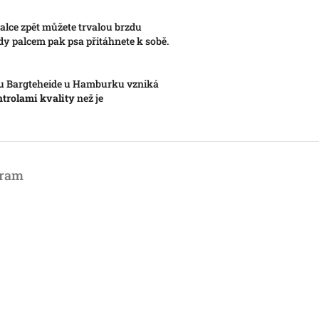
lce zpět můžete trvalou brzdu
dy palcem pak psa přitáhnete k sobě.
du Bargteheide u Hamburku vzniká
ntrolami kvality
než je
gram