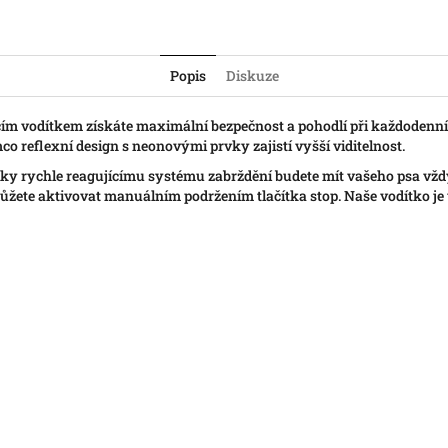
Popis
Diskuze
ím vodítkem získáte maximální bezpečnost a pohodlí při každodenn
o reflexní design s neonovými prvky zajistí vyšší viditelnost.
íky rychle reagujícímu systému zabrždění budete mít vašeho psa vžd
žete aktivovat manuálním podržením tlačítka stop. Naše vodítko je v