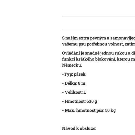
S naším extra pevným a samonavíjec
vašemu psu potřebnou volnost, zatímc
Ovládání je snadné jednou rukou a d
funkci krátkého blokování, kterou mů
Německu.
-Typ:
pásek
- Délka:
8 m
- Velikost:
L
- Hmotnost:
630 g
- Max. hmotnost psa:
50 kg
Návod k obsluze: