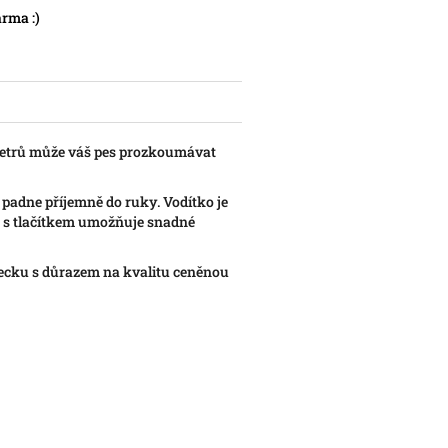
rma :)
 metrů může váš pes prozkoumávat
 padne příjemně do ruky. Vodítko je
 s tlačítkem umožňuje snadné
mecku s důrazem na kvalitu ceněnou