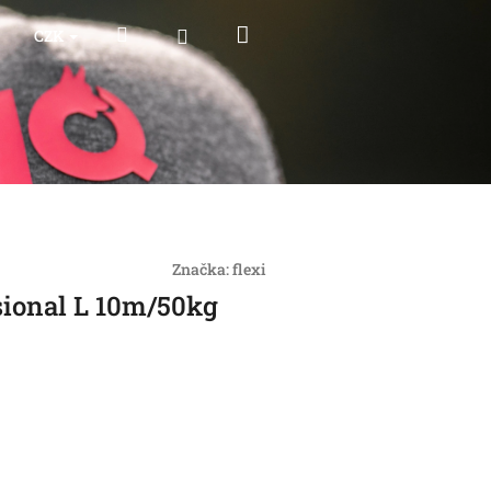
Nákupní
Hledat
Přihlášení
CZK
košík
Značka:
flexi
sional L 10m/50kg