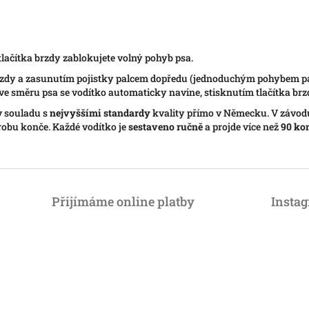
lačítka brzdy zablokujete volný pohyb psa.
rzdy a zasunutím pojistky palcem dopředu (jednoduchým pohybem pa
ve směru psa se vodítko automaticky navine, stisknutím tlačítka brz
v souladu s
nejvyššími standardy
kvality přímo v Německu. V závo
robu konče. Každé vodítko je
sestaveno ručně
a projde více než
90 ko
Přijímáme online platby
Insta