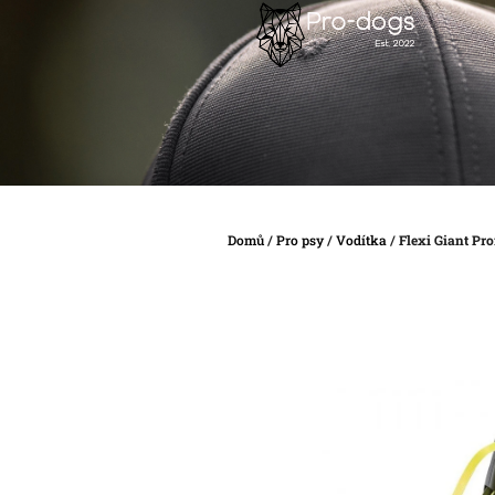
Přejít
na
obsah
Domů
/
Pro psy
/
Vodítka
/
Flexi Giant Pr