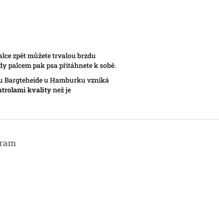
lce zpět můžete trvalou brzdu
dy palcem pak psa přitáhnete k sobě.
du Bargteheide u Hamburku vzniká
ntrolami kvality
než je
gram