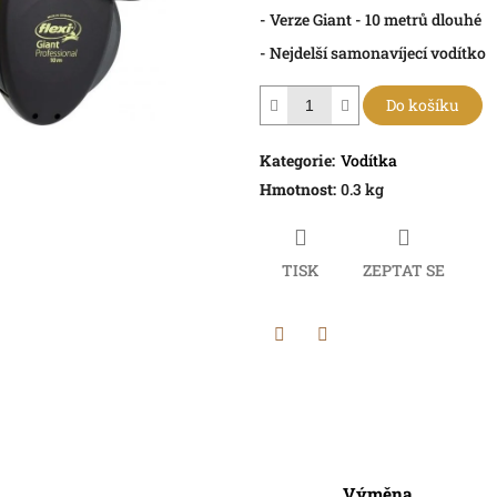
- Verze Giant - 10 metrů dlouhé
- Nejdelší samonavíjecí vodítko
Do košíku
Kategorie
:
Vodítka
Hmotnost
:
0.3 kg
TISK
ZEPTAT SE
Twitter
Facebook
Výměna