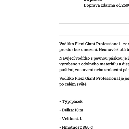
Doprava zdarma od 250
Vodítko Flexi Giant Professional - 
prostor bez omezení. Neonově žlutá bar
Navíjecí vodítko s pevnou páskou je 
vyrobeno z odolného materiálu a di
puštění, zastavení nebo srolování pá
Vodítko Flexi Giant Professional je
po celém světě.
- Typ:
pásek
- Délka:
10 m
- Velikost:
L
- Hmotnost:
860 g