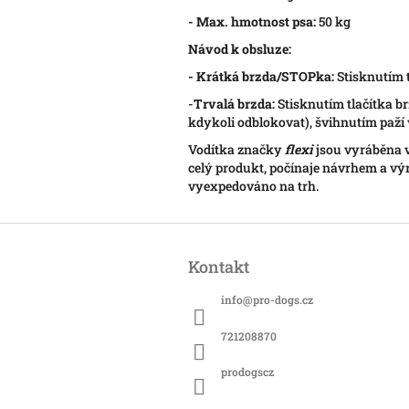
- Max. hmotnost psa:
50 kg
Návod k obsluze:
- Krátká brzda/STOPka:
Stisknutím t
-
Trvalá brzda:
Stisknutím tlačítka b
kdykoli odblokovat), švihnutím paží 
Vodítka značky
flexi
jsou vyráběna 
celý produkt, počínaje návrhem a vý
vyexpedováno na trh.
Z
á
Kontakt
p
a
info
@
pro-dogs.cz
t
í
721208870
prodogscz