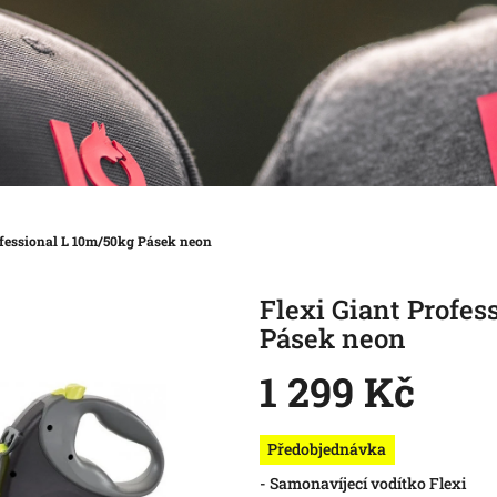
ofessional L 10m/50kg Pásek neon
Flexi Giant Profes
Pásek neon
1 299 Kč
Měrná
Předobjednávka
cena:
- Samonavíjecí vodítko Flexi