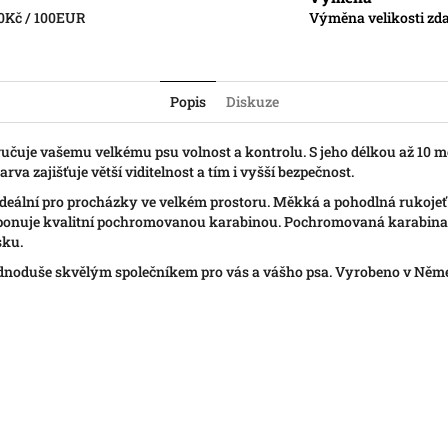
0Kč / 100EUR
Výměna velikosti zda
Popis
Diskuze
zaručuje vašemu velkému psu volnost a kontrolu. S jeho délkou až 10
va zajišťuje větší viditelnost a tím i vyšší bezpečnost.
ideální pro procházky ve velkém prostoru. Měkká a pohodlná rukojeť
sponuje kvalitní pochromovanou karabinou. Pochromovaná karabina
sku.
 jednoduše skvělým společníkem pro vás a vášho psa. Vyrobeno v Ně