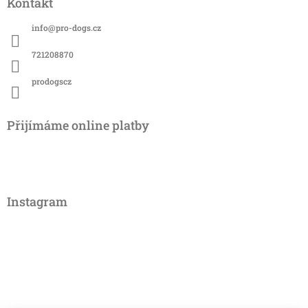
Kontakt
p
a
info
@
pro-dogs.cz
t
í
721208870
prodogscz
Přijímáme online platby
Instagram