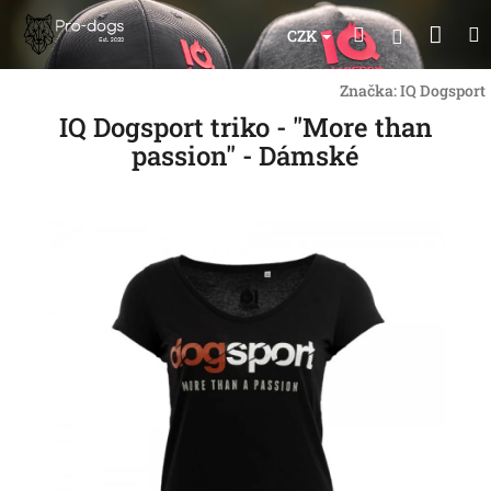
Přejít
Nák
Hledat
na
Přihlášen
CZK
obsah
koší
Značka:
IQ Dogsport
IQ Dogsport triko - "More than
passion" - Dámské