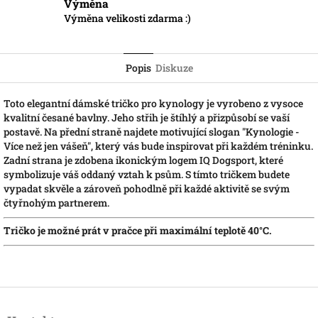
Výměna
Výměna velikosti zdarma :)
Popis
Diskuze
Toto elegantní dámské tričko pro kynology je vyrobeno z vysoce
kvalitní česané bavlny. Jeho střih je štíhlý a přizpůsobí se vaší
postavě. Na přední straně najdete motivující slogan "Kynologie -
Více než jen vášeň", který vás bude inspirovat při každém tréninku.
Zadní strana je zdobena ikonickým logem IQ Dogsport, které
symbolizuje váš oddaný vztah k psům. S tímto tričkem budete
vypadat skvěle a zároveň pohodlně při každé aktivitě se svým
čtyřnohým partnerem.
Tričko je možné prát v pračce při maximální teplotě 40°C.
Z
á