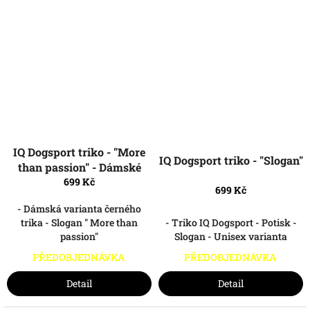
IQ Dogsport triko - "More
IQ Dogsport triko - "Slogan"
than passion" - Dámské
699 Kč
699 Kč
- Dámská varianta černého
trika - Slogan " More than
- Triko IQ Dogsport - Potisk -
passion"
Slogan - Unisex varianta
PŘEDOBJEDNÁVKA
PŘEDOBJEDNÁVKA
Detail
Detail