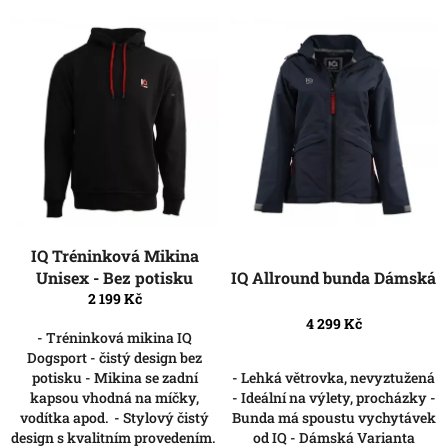
o
V
d
ý
u
p
k
i
t
s
ů
p
r
o
d
u
k
IQ Tréninková Mikina
t
Unisex - Bez potisku
IQ Allround bunda Dámská
ů
2 199 Kč
4 299 Kč
- Tréninková mikina IQ
Dogsport - čistý design bez
- Lehká větrovka, nevyztužená
potisku - Mikina se zadní
- Ideální na výlety, procházky -
kapsou vhodná na míčky,
Bunda má spoustu vychytávek
vodítka apod. - Stylový čistý
od IQ - Dámská Varianta
design s kvalitním provedením.