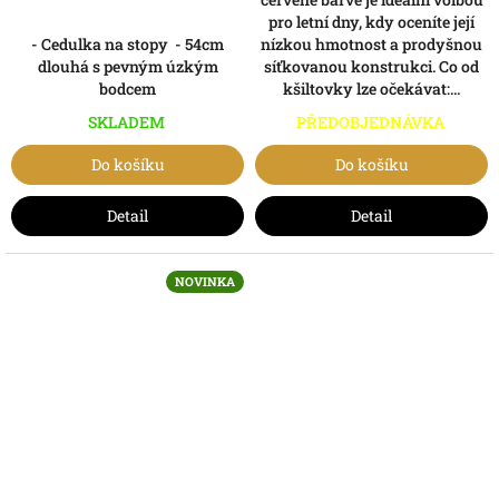
pro letní dny, kdy oceníte její
- Cedulka na stopy - 54cm
nízkou hmotnost a prodyšnou
dlouhá s pevným úzkým
síťkovanou konstrukci. Co od
bodcem
kšiltovky lze očekávat:...
SKLADEM
PŘEDOBJEDNÁVKA
Do košíku
Do košíku
Detail
Detail
NOVINKA