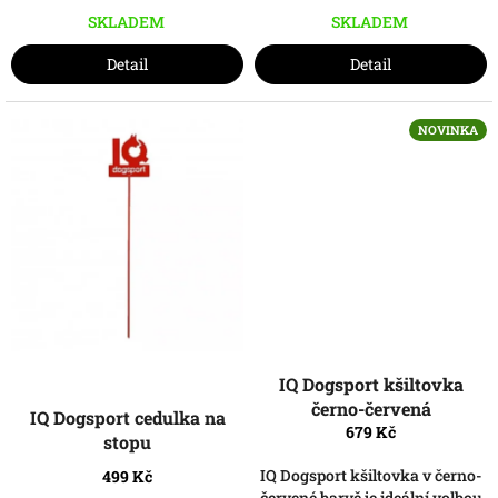
SKLADEM
SKLADEM
Detail
Detail
NOVINKA
IQ Dogsport kšiltovka
černo-červená
IQ Dogsport cedulka na
679 Kč
stopu
IQ Dogsport kšiltovka v černo-
499 Kč
červené barvě je ideální volbou