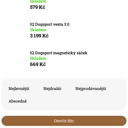
Skladem
579 Kč
IQ Dogsport vesta 3.0
Skladem
3 199 Kč
IQ Dogsport magnetický sáček
Skladem
669 Kč
Ř
a
Nejlevnější
Nejdražší
Nejprodávanější
z
e
Abecedně
n
í
p
Otevřít filtr
r