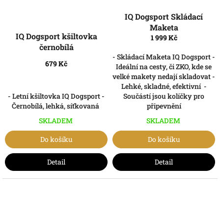
IQ Dogsport Skládací
Maketa
IQ Dogsport kšiltovka
1 999 Kč
černobílá
- Skládací Maketa IQ Dogsport -
679 Kč
Ideální na cesty, či ZKO, kde se
velké makety nedají skladovat -
Lehké, skladné, efektivní -
- Letní kšiltovka IQ Dogsport -
Součástí jsou kolíčky pro
Černobílá, lehká, síťkovaná
připevnění
SKLADEM
SKLADEM
Do košíku
Do košíku
Detail
Detail