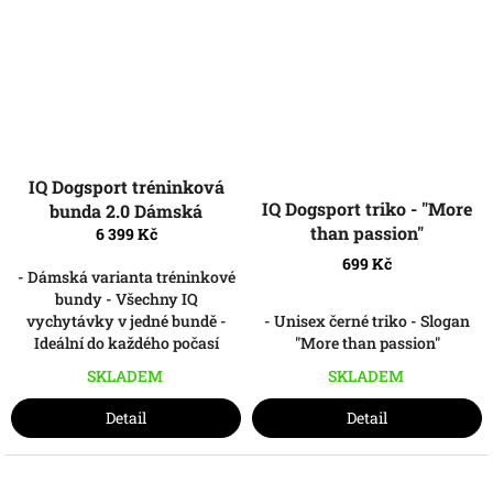
IQ Dogsport tréninková
IQ Dogsport triko - "More
bunda 2.0 Dámská
than passion"
6 399 Kč
699 Kč
- Dámská varianta tréninkové
bundy - Všechny IQ
- Unisex černé triko - Slogan
vychytávky v jedné bundě -
"More than passion"
Ideální do každého počasí
SKLADEM
SKLADEM
Detail
Detail