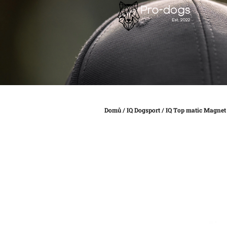
Přejít
na
obsah
Domů
/
IQ Dogsport
/
IQ Top matic Magnet 