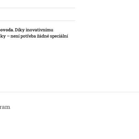
sovoda
. Díky inovativnímu
ršky – není potřeba žádné speciální
gram