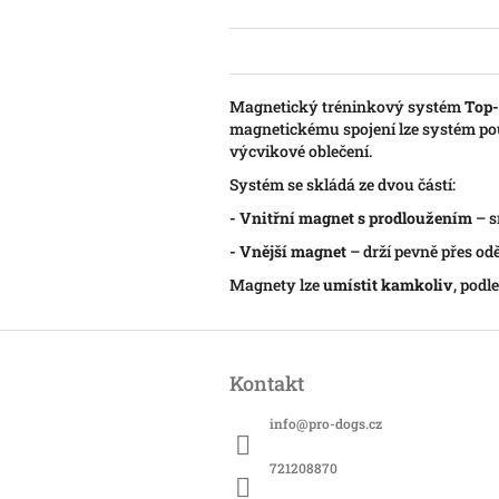
Magnetický tréninkový systém
Top
magnetickému spojení lze systém po
výcvikové oblečení.
Systém se skládá ze dvou částí:
- Vnitřní magnet s prodloužením
– s
- Vnější magnet
– drží pevně přes od
Magnety lze
umístit kamkoliv
, podl
Z
á
Kontakt
p
a
info
@
pro-dogs.cz
t
í
721208870