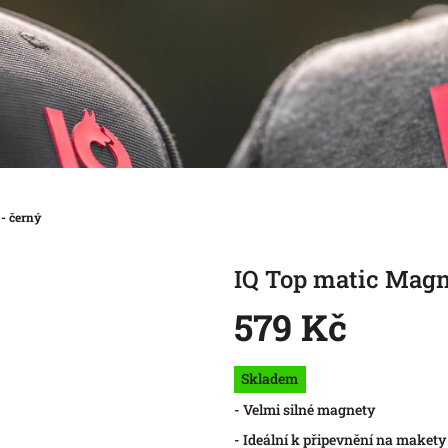
- černý
IQ Top matic Magn
579 Kč
Měrná
Skladem
cena:
- Velmi silné magnety
- Ideální k připevnění na makety