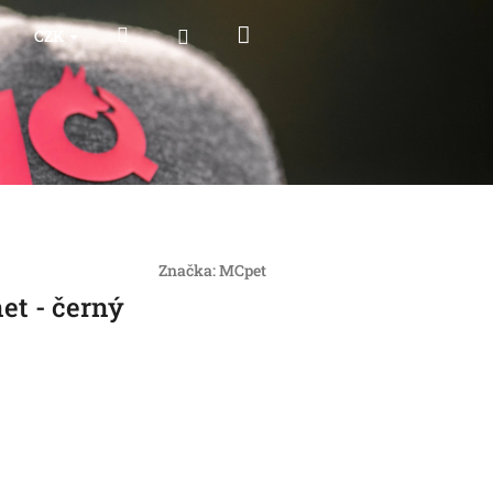
Nákupní
Hledat
Přihlášení
CZK
košík
Značka:
MCpet
et - černý