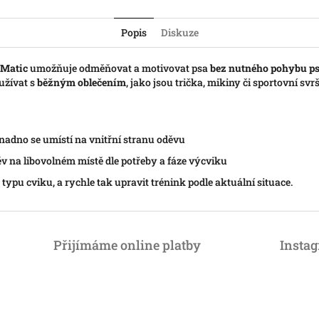
Popis
Diskuze
-Matic
umožňuje odměňovat a motivovat psa
bez nutného pohybu p
užívat s
běžným oblečením
, jako jsou trička, mikiny či sportovní sv
nadno se umístí na vnitřní stranu oděvu
ěv na libovolném místě dle potřeby a fáze výcviku
e typu cviku, a rychle tak upravit trénink podle aktuální situace.
Přijímáme online platby
Insta