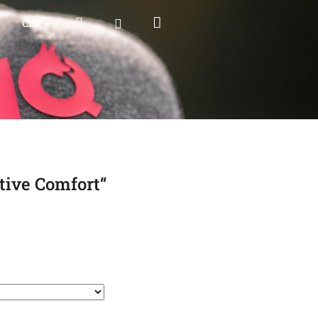
Nákupní
Hledat
Přihlášení
CZK
košík
tive Comfort“