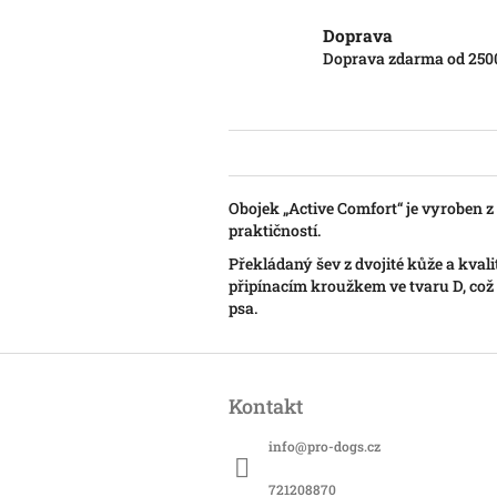
Doprava
Doprava zdarma od 250
Obojek „Active Comfort“ je vyroben z
praktičností.
Překládaný šev z dvojité kůže a kval
připínacím kroužkem ve tvaru D, což
psa.
Z
á
Kontakt
p
a
info
@
pro-dogs.cz
t
í
721208870