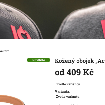
omfort“
Kožený obojek „Ac
NOVINKA
od
409 Kč
Měrná
Zvolte variantu
cena:
Varianta: