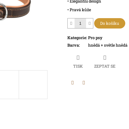
• Elegantní design
• Pravá kůže
Do košíku
Kategorie
:
Pro psy
Barva
:
hnědá + světle hnědá
TISK
ZEPTAT SE
Twitter
Facebook