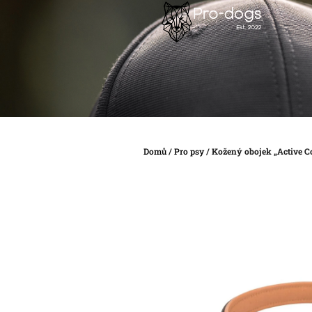
Přejít
na
obsah
Domů
/
Pro psy
/
Kožený obojek „Active C