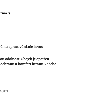
rma :)
vému zpracování, ale i svou
ou odolnost! Obojek je opatřen
rá ochranu a komfort hrtanu Vašeho
gram