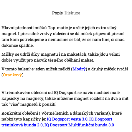
Popis
Diskuze
Hlavní předností míčků Top-matic je určitě jejich extra silný
magnet. I přes silné vrstvy oblečení se dá míček připevnit přesně
tam kam potřebujeme a nemusíme se bát, že se nám hne, či snad
dokonce spadne.
Míčky se udrží díky magnetu i na maketách, takže jdou velmi
dobře využít pro nácvik těsného oběhání maket.
V tomto balení je jeden míček měkčí (
Modrý
) a druhý míček tvrdší
(
Oranžový
).
V tréninkovém oblečení od IQ Dogsport se navíc nachází malé
kapsičky na magnety, takže můžeme magnet rozdělit na dva a mít
tak "více" magnetů k použití.
Konkrétní oblečení ( Včetně letních a dámských variant), které
nabízí tyto kapsičky je:
IQ Dogsport vesta 3.0
,
IQ Dogposrt
tréninková bunda 2.0
,
IQ Dogsport Multifunkční bunda 3.0