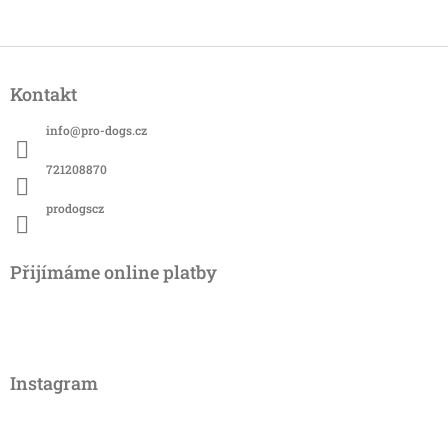
Z
á
Kontakt
p
a
info
@
pro-dogs.cz
t
í
721208870
prodogscz
Přijímáme online platby
Instagram