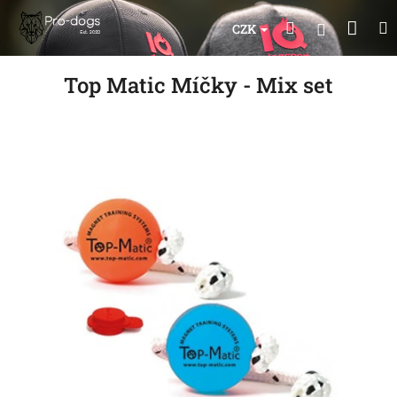
Přejít
Nák
Hledat
na
Přihlášen
CZK
obsah
koší
Top Matic Míčky - Mix set