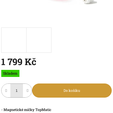
1 799 Kč
Měrná
Skladem
cena:
Do košíku
- Magnetické míčky TopMatic